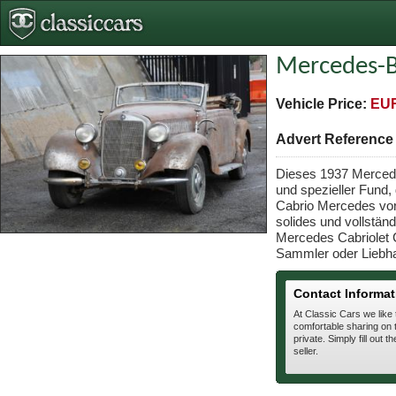
Mercedes-
Vehicle Price:
EUR
Advert Referenc
Dieses 1937 Mercede
und spezieller Fund, 
Cabrio Mercedes vor
solides und vollstän
Mercedes Cabriolet C
Sammler oder Liebha
Contact Informat
At Classic Cars we like
comfortable sharing on t
private. Simply fill out t
seller.